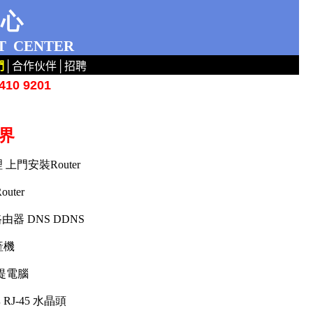
中心
T
CENTER
們
│
合作伙伴
│
招聘
10 9201
新界
上門安裝Router
uter
up 路由器 DNS DDNS
 產機
手提電腦
 RJ-45 水晶頭