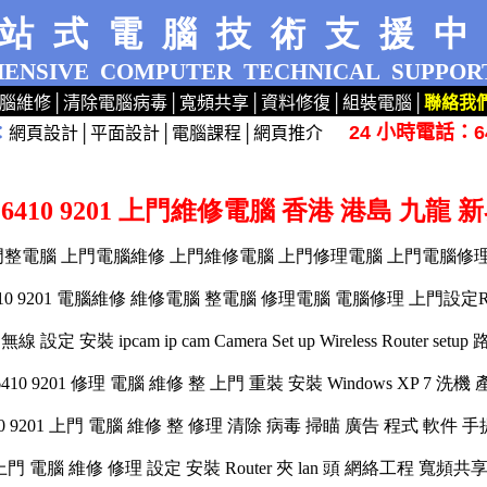
站式電腦技術支援
ENSIVE
COMPUTER
TECHNICAL
SUPPOR
腦維修
│
清除電腦病毒
│
寬頻共享
│
資料修復
│
組裝電腦
│
聯絡我
24 小時電話：64
：
網頁設計
│
平面設計
│
電腦課程
│
網頁推介
dows XP 7 洗機 產機 HP ASUS 專業 路由器 荃灣 旺角 網絡工程 公司 手提 桌面 桌上 檢查
 6410 9201 上門維修電腦 香港 港島 九龍 
01 上門整電腦 上門電腦維修 上門維修電腦 上門修理電腦 上門電腦修理 
410 9201 電腦維修 維修電腦 整電腦 修理電腦 電腦修理 上門設定Ro
 無線 設定 安裝 ipcam ip cam Camera Set up Wireless Router set
6410 9201 修理 電腦 維修 整 上門 重裝 安裝 Windows XP 7 洗機
410 9201 上門 電腦 維修 整 修理 清除 病毒 掃瞄 廣告 程式 軟件 
01 上門 電腦 維修 修理 設定 安裝 Router 夾 lan 頭 網絡工程 寬頻共享