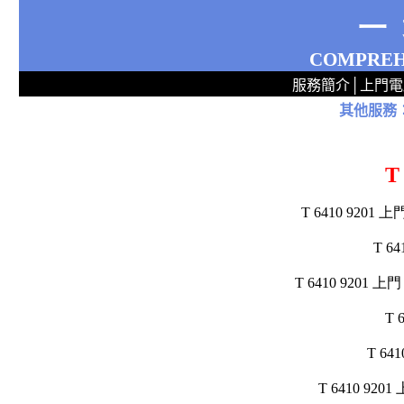
一
COMPREH
服務簡介
│
上門電
其他服務
2
2
2
2
2
2
2
2
2
2
2
2
無線 上門安裝Router 鋪 舖 店 廣場 p9x0x02cx 觀塘 區 商場 維修電腦 Repair 整電腦 修理電腦 上門 設定 安裝 ipcam ip cam Camera Set up Wireless Router setup 修理 電腦 維修 整 修 重裝 安裝 Win
T
T 6410 92
T 6
T 6410 9201 上門
T 
T 6
T 6410 92