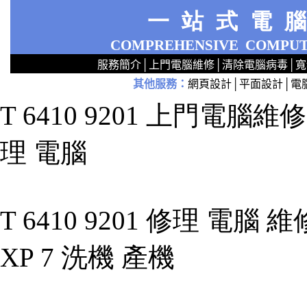
一站式電
COMPREHENSIVE
COMPUT
服務簡介
│
上門電腦維修
│
清除電腦病毒
│
寬
其他服務
：
網頁設計
│
平面設計
│
電
2
2
2
2
2
2
2
2
2
2
2
2
無線 上門設定Router 電腦舖 廣場 aw321ex55xxx 區 商場 維修電腦 Repair 整電腦 修理電腦 電腦店 上門 設定 安裝 ipcam ip cam Camera Set up Wireless Router setup 修理 電腦 維修 整 修 重裝 安裝 Windows XP 7 洗機 產機 修 DNS DDNS 專業 路由器 太子 旺角 網絡工程 中心 公司 服務 手提
T 6410 9201 上門電腦維修 
理 電腦
T 6410 9201 修理 電腦 
XP 7 洗機 產機