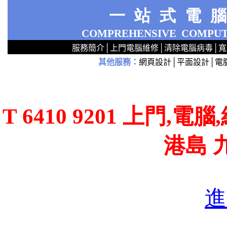
一站式電
COMPREHENSIVE
COMPUT
服務簡介
│
上門電腦維修
│
清除電腦病毒
│
寬
其他服務
：
網頁設計
│
平面設計
│
電
2
2
2
2
2
2
2
2
2
2
2
2
無線 上門安裝Router 鋪 舖 店 廣場 p9x0x02cx 觀塘 區 商場 維修電腦 Repair 整電腦 修理電腦 上門 設定 安裝 ipcam ip cam Camera Set up Wireless Router setup 修理 電腦 維修 整 修 重裝 安裝 Window
T 6410 9201 上門,
港島 
進
T 64
T 64