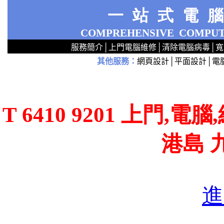
一站式電
COMPREHENSIVE
COMPUT
服務簡介
│
上門電腦維修
│
清除電腦病毒
│
寬
其他服務
：
網頁設計
│
平面設計
│
電
2
2
2
2
2
2
2
2
2
2
2
2
無線 上門安裝Router 鋪 舖 店 廣場 p9x0x02cx 觀塘 區 商場 維修電腦 Repair 整電腦 修理電腦 上門 設定 安裝 ipcam ip cam Camera Set up Wireless Router setup 修理 電腦 維修 整 修 重裝 安裝 Window
T 6410 9201 上門,
港島 
進
T 64
T 64