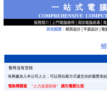
一站式電
COMPREHENSIVE
COMPUT
服務簡介
│
上門電腦維修
│
清除電腦病毒
│
寬
其他服務
：
網頁設計
│
平面設計
│
電
2
2
2
2
2
2
2
2
2
2
2
2
無線 上門安裝Router 鋪 舖 店 廣場 p9x0x02cx 觀塘 區 商場 維修電腦 Repair 整電腦 修理電腦 上門 設定 安裝 ipcam ip cam Camera Set up Wireless Router setup 修理 電腦 維修 整 修 重裝 安裝 Window
暫時沒有空缺
有興趣加入本公司人士，可以用自薦方式遞交你的履歷表給
電郵
標題寫
"
人力資源部
收"
請先電郵比我
p
p
p
p
p
p
p
p
p
p
p
p
p
p
p
p
p
p
p
p
p
p
p
p
p