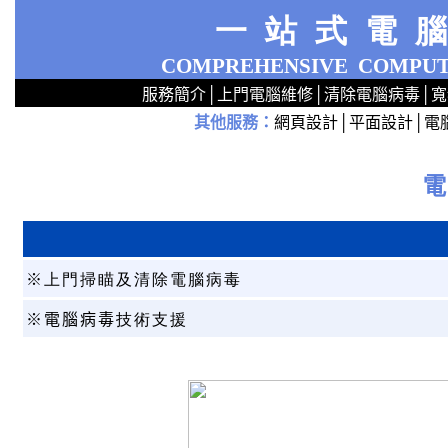
一站式電
COMPREHENSIVE
COMPUT
服務簡介
│
上門電腦維修
│
清除電腦病毒
│
寬
其他服務
：
網頁設計
│
平面設計
│
電
2
2
2
2
2
2
2
2
2
2
2
2
無線 上門安裝Router 鋪 舖 店 廣場 p9x0x02cx 觀塘 區 商場 維修電腦 Repair 整電腦 修理電腦 上門 設定 安裝 ipcam ip cam Camera Set up Wireless Router setup 修理 電腦 維修 整 修 重裝 安裝 Window
※
上門
掃瞄及清除電腦病毒
※電腦病毒
技術支援
2
2
2
2
2 3
3
3
3
3