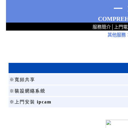
一
COMPREH
服務簡介
│
上門電
其他服務
2
2
2
2
2
2
2
2
2
2
2
2
無線 上門安裝Router 鋪 舖 店 廣場 p9x0x02cx 觀塘 區 商場 維修電腦 Repair 整電腦 修理電腦 上門 設定 安裝 ipcam ip cam Camera Set up Wireless Router setup 修理 電腦 維修 整 修 重裝 安裝 Win
※
寬頻共享
※裝設網絡系統
※上門安裝
ipcam
5