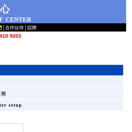
中心
T
CENTER
們
│
合作伙伴
│
招聘
10 9201
服務
ter setup
5
5