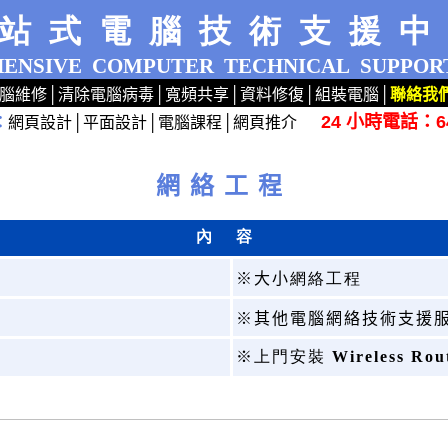
站式電腦技術支援
ENSIVE
COMPUTER
TECHNICAL
SUPPOR
腦維修
│
清除電腦病毒
│
寬頻共享
│
資料修復
│
組裝電腦
│
聯絡我
24 小時電話：64
：
網頁設計
│
平面設計
│
電腦課程
│
網頁推介
dows XP 7 洗機 產機 HP ASUS 專業 路由器 荃灣 旺角 網絡工程 公司 手提 桌面 桌上 檢查
網絡工程
內
容
※大小
網絡工程
※其他電腦網絡技術支援
※上門安裝
Wireless Rou
5
5
5
5
5
5
5
5
5
5
5
5
5
5
5
5
5
5
5
5
5
5
5
5
5
5
5
5