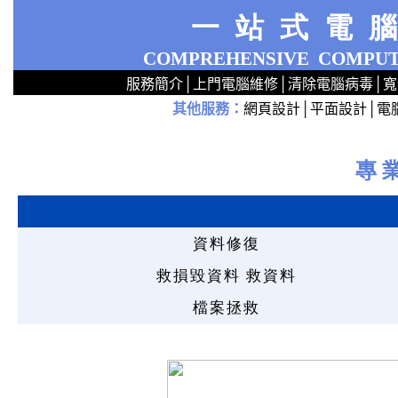
一站式電
COMPREHENSIVE
COMPUT
服務簡介
│
上門電腦維修
│
清除電腦病毒
│
寬
其他服務
：
網頁設計
│
平面設計
│
電
2
2
2
2
2
2
2
2
2
2
2
2
無線 上門安裝Router 鋪 舖 店 廣場 p9x0x02cx 觀塘 區 商場 維修電腦 Repair 整電腦 修理電腦 上門 設定 安裝 ipcam ip cam Camera Set up Wireless Router setup 修理 電腦 維修 整 修 重裝 安裝 Window
專
資料修復
救損毀資料 救資料
檔案拯救
5
5
5
5
5
5
5
5
5
5
5
5
5
5