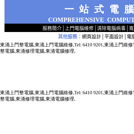
一站式電
COMPREHENSIVE
COMPUT
服務簡介
│
上門電腦維修
│
清除電腦病毒
│
寬
其他服務
：
網頁設計
│
平面設計
│
電
2
2
2
2
2
2
2
2
2
2
2
2
無線 上門安裝Router 鋪 舖 店 廣場 p9x0x02cx 觀塘 區 商場 維修電腦 Repair 整電腦 修理電腦 上門 設定 安裝 ipcam ip cam Camera Set up Wireless Router setup 修理 電腦 維修 整 修 重裝 安裝 Window
東涌上門整電腦,東涌上門電腦維修,Tel: 6410 9201,東涌
整電腦,東涌修理電腦,東涌電腦修理,
東涌上門整電腦,東涌上門電腦維修,Tel: 6410 9201,東涌
整電腦,東涌修理電腦,東涌電腦修理,
x73211x787688xxx7543xxx