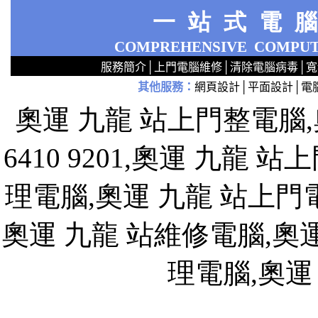
一站式電
COMPREHENSIVE
COMPUT
服務簡介
│
上門電腦維修
│
清除電腦病毒
│
寬
其他服務
：
網頁設計
│
平面設計
│
電
2
2
2
2
2
2
2
2
2
2
2
2
無線 上門設定Router 電腦舖 廣場 aw321ex55xxx 區 商場 維修電腦 Repair 整電腦 修理電腦 電腦店 上門 設定 安裝 ipcam ip cam Camera Set up Wireless Router setup 修理 電腦 維修 整 修 重裝 安裝 Windows XP 7 洗機 產機 修 DNS DDNS 專業 路由器 太子 旺角 網絡工程 中心 公司 服務 手提
奧運 九龍 站上門整電腦,奧
6410 9201,奧運 九龍
理電腦,奧運 九龍 站上門
奧運 九龍 站維修電腦,奧運
理電腦,奧運