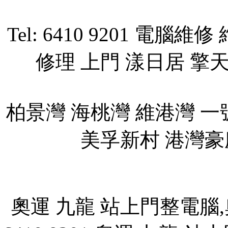
Tel: 6410 9201 電
修理 上門 漾日居 擎
柏景灣 海桃灣 維港灣 一
美孚新村 港灣豪
奧運 九龍 站上門整電腦,奧