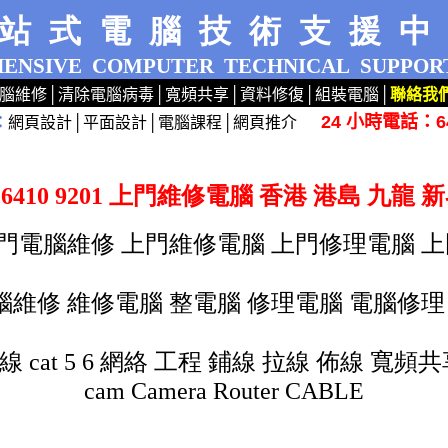
站式電腦技術支援
ENSIVE
COMPUTER
TECHNICAL
SUPPOR
腦維修
│
清除電腦病毒
│
寬頻共享
│
資料修復
│
組裝電腦
│
聯絡我
24 小時電話：64
：
網頁設計
│
平面設計
│
電腦課程
│
網頁推介
 6410 9201 上門維修電腦 香港 港島 九龍 
電腦 上門電腦維修 上門維修電腦 上門修理電腦 上
01 電腦維修 維修電腦 整電腦 修理電腦 電腦修理 
頭 線 cat 5 6 網絡 工程 鋪線 拉線 佈線 寬頻共
cam Camera Router CABLE
電腦站 香港電腦維修 香港維修電腦 九龍電腦維修 九龍維修電腦 新界電腦維修 新界維修電腦 香港上門
 電腦維修公司 維修電腦公司 上門電腦維修公司 上門維修電腦公司 粉嶺 大埔 葵涌 橫頭磡 紅磡 土瓜灣 礸石