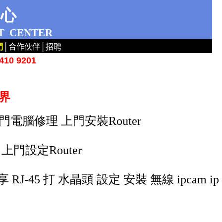
中心
T
CENTER
們
│
合作伙伴
│
招聘
10 9201
新界
門電腦修理 上門安裝Router
上門設定Router
享 RJ-45 打 水晶頭 設定 安裝 無線 ipcam ip
電腦維修 香港上門維修電腦 九龍上門電腦維修 九龍上門維修電腦 新界上門電腦維修 新界上門維修電腦
山 葵涌 薄扶林 筲箕灣 跑馬地 青衣 石硤尾 青衣 天水圍 屯門 元朗 西灣河 筲箕灣 柴灣 銅鑼灣 大埔 地