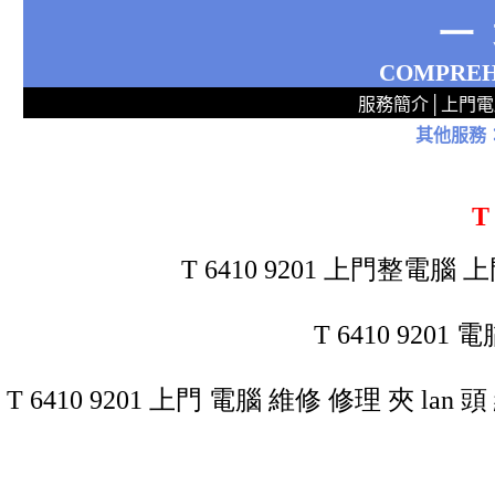
一
COMPREH
服務簡介
│
上門電
其他服務
2
2
2
2
2
2
2
2
2
2
2
2
無線 上門設定Router 電腦舖 廣場 aw321ex55xxx 區 商場 維修電腦 Repair 整電腦 修理電腦 電腦店 上門 設定 安裝 ipcam ip cam Camera Set up Wireless Router setup 修理 電腦 維修 整 修 重裝 安裝 Windows XP 7 洗機 產機 修 DNS DDNS 專業 路由器 太子 旺角 網絡工程 中心 公司 服務 手提
T
T 6410 9201 上門整
T 6410 92
T 6410 9201 上門 電腦 維修 修理 夾 lan 
電腦維修中心 維修電腦中心 整電腦中心 修電腦中心 修理電腦中心 電腦修理中心 電腦維修站 維修
九龍,香港,新界,電腦,維修,整,電腦,修理,電腦,醫院,專家,平,電腦,病毒,維修,電腦,電腦,修理,上門,