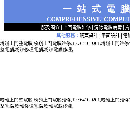
一站式電
COMPREHENSIVE
COMPUT
服務簡介
│
上門電腦維修
│
清除電腦病毒
│
寬
其他服務
：
網頁設計
│
平面設計
│
電
2
2
2
2
2
2
2
2
2
2
2
2
無線 上門安裝Router 鋪 舖 店 廣場 p9x0x02cx 觀塘 區 商場 維修電腦 Repair 整電腦 修理電腦 上門 設定 安裝 ipcam ip cam Camera Set up Wireless Router setup 修理 電腦 維修 整 修 重裝 安裝 Window
粉嶺上門整電腦,粉嶺上門電腦維修,Tel: 6410 9201,粉嶺
整電腦,粉嶺修理電腦,粉嶺電腦修理,
粉嶺上門整電腦,粉嶺上門電腦維修,Tel: 6410 9201,粉嶺
整電腦,粉嶺修理電腦,粉嶺電腦修理,
x73211x787688xxx7543xxx