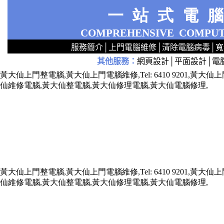
一站式電
COMPREHENSIVE
COMPUT
服務簡介
│
上門電腦維修
│
清除電腦病毒
│
寬
其他服務
：
網頁設計
│
平面設計
│
電
2
2
2
2
2
2
2
2
2
2
2
2
無線 上門安裝Router 鋪 舖 店 廣場 p9x0x02cx 觀塘 區 商場 維修電腦 Repair 整電腦 修理電腦 上門 設定 安裝 ipcam ip cam Camera Set up Wireless Router setup 修理 電腦 維修 整 修 重裝 安裝 Window
黃大仙上門整電腦,黃大仙上門電腦維修,Tel: 6410 9201,
仙維修電腦,黃大仙整電腦,黃大仙修理電腦,黃大仙電腦修理,
黃大仙上門整電腦,黃大仙上門電腦維修,Tel: 6410 9201,
仙維修電腦,黃大仙整電腦,黃大仙修理電腦,黃大仙電腦修理,
x73211x787688xxx7543xxx