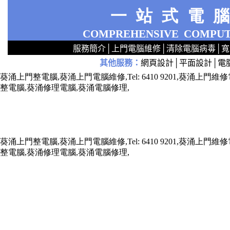
一站式電
COMPREHENSIVE
COMPUT
服務簡介
│
上門電腦維修
│
清除電腦病毒
│
寬
其他服務
：
網頁設計
│
平面設計
│
電
2
2
2
2
2
2
2
2
2
2
2
2
無線 上門安裝Router 鋪 舖 店 廣場 p9x0x02cx 觀塘 區 商場 維修電腦 Repair 整電腦 修理電腦 上門 設定 安裝 ipcam ip cam Camera Set up Wireless Router setup 修理 電腦 維修 整 修 重裝 安裝 Window
葵涌上門整電腦,葵涌上門電腦維修,Tel: 6410 9201,葵涌
整電腦,葵涌修理電腦,葵涌電腦修理,
葵涌上門整電腦,葵涌上門電腦維修,Tel: 6410 9201,葵涌
整電腦,葵涌修理電腦,葵涌電腦修理,
x73211x787688xxx7543xxx