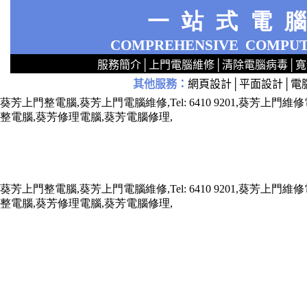
一站式電
COMPREHENSIVE
COMPUT
服務簡介
│
上門電腦維修
│
清除電腦病毒
│
寬
其他服務
：
網頁設計
│
平面設計
│
電
2
2
2
2
2
2
2
2
2
2
2
2
無線 上門安裝Router 鋪 舖 店 廣場 p9x0x02cx 觀塘 區 商場 維修電腦 Repair 整電腦 修理電腦 上門 設定 安裝 ipcam ip cam Camera Set up Wireless Router setup 修理 電腦 維修 整 修 重裝 安裝 Window
葵芳上門整電腦,葵芳上門電腦維修,Tel: 6410 9201,葵芳
整電腦,葵芳修理電腦,葵芳電腦修理,
葵芳上門整電腦,葵芳上門電腦維修,Tel: 6410 9201,葵芳
整電腦,葵芳修理電腦,葵芳電腦修理,
x73211x787688xxx7543xxx