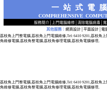
一站式電
COMPREHENSIVE
COMPUT
服務簡介
│
上門電腦維修
│
清除電腦病毒
│
寬
其他服務
：
網頁設計
│
平面設計
│
電
2
2
2
2
2
2
2
2
2
2
2
2
無線 上門安裝Router 鋪 舖 店 廣場 p9x0x02cx 觀塘 區 商場 維修電腦 Repair 整電腦 修理電腦 上門 設定 安裝 ipcam ip cam Camera Set up Wireless Router setup 修理 電腦 維修 整 修 重裝 安裝 Window
荔枝角上門整電腦,荔枝角上門電腦維修,Tel: 6410 9201,
角維修電腦,荔枝角整電腦,荔枝角修理電腦,荔枝角電腦修理,
荔枝角上門整電腦,荔枝角上門電腦維修,Tel: 6410 9201,
角維修電腦,荔枝角整電腦,荔枝角修理電腦,荔枝角電腦修理,
x73211x787688xxx7543xxx