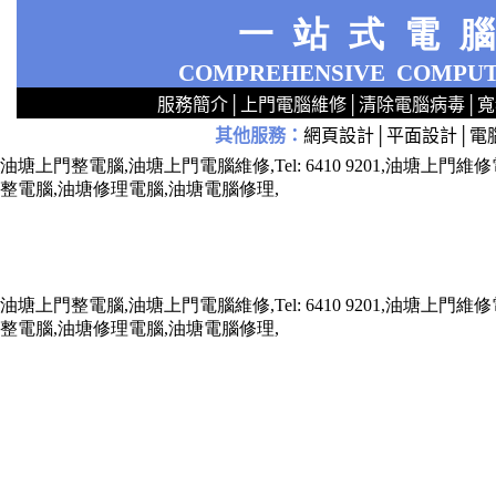
一站式電
COMPREHENSIVE
COMPUT
服務簡介
│
上門電腦維修
│
清除電腦病毒
│
寬
其他服務
：
網頁設計
│
平面設計
│
電
2
2
2
2
2
2
2
2
2
2
2
2
無線 上門安裝Router 鋪 舖 店 廣場 p9x0x02cx 觀塘 區 商場 維修電腦 Repair 整電腦 修理電腦 上門 設定 安裝 ipcam ip cam Camera Set up Wireless Router setup 修理 電腦 維修 整 修 重裝 安裝 Window
油塘上門整電腦,油塘上門電腦維修,Tel: 6410 9201,油塘
整電腦,油塘修理電腦,油塘電腦修理,
油塘上門整電腦,油塘上門電腦維修,Tel: 6410 9201,油塘
整電腦,油塘修理電腦,油塘電腦修理,
x73211x787688xxx7543xxx