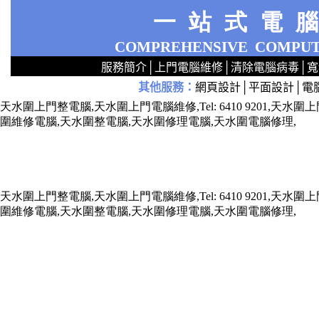
一站式電
COMPREHENSIVE
COMPUT
服務簡介
│
上門電腦維修
│
清除電腦病毒
│
寬
其他服務
：
網頁設計
│
平面設計
│
電
2
2
2
2
2
2
2
2
2
2
2
2
無線 上門安裝Router 鋪 舖 店 廣場 p9x0x02cx 觀塘 區 商場 維修電腦 Repair 整電腦 修理電腦 上門 設定 安裝 ipcam ip cam Camera Set up Wireless Router setup 修理 電腦 維修 整 修 重裝 安裝 Window
天水圍上門整電腦,天水圍上門電腦維修,Tel: 6410 9201,
圍維修電腦,天水圍整電腦,天水圍修理電腦,天水圍電腦修理,
天水圍上門整電腦,天水圍上門電腦維修,Tel: 6410 9201,
圍維修電腦,天水圍整電腦,天水圍修理電腦,天水圍電腦修理,
x73211x787688xxx7543xxx