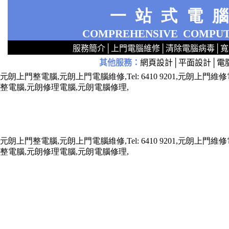
一站式電
COMPREHENSIVE
COMPUT
服務簡介
│
上門電腦維修
│
清除電腦病毒
│
寬
其他服務
：
網頁設計
│
平面設計
│
電
2
2
2
2
2
2
2
2
2
2
2
2
無線 上門安裝Router 鋪 舖 店 廣場 p9x0x02cx 觀塘 區 商場 維修電腦 Repair 整電腦 修理電腦 上門 設定 安裝 ipcam ip cam Camera Set up Wireless Router setup 修理 電腦 維修 整 修 重裝 安裝 Window
元朗上門整電腦,元朗上門電腦維修,Tel: 6410 9201,元朗
整電腦,元朗修理電腦,元朗電腦修理,
元朗上門整電腦,元朗上門電腦維修,Tel: 6410 9201,元朗
整電腦,元朗修理電腦,元朗電腦修理,
x73211x787688xxx7543xxx