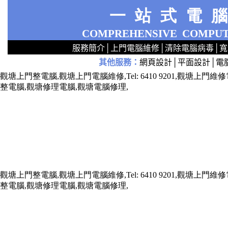
一站式電
COMPREHENSIVE
COMPUT
服務簡介
│
上門電腦維修
│
清除電腦病毒
│
寬
其他服務
：
網頁設計
│
平面設計
│
電
2
2
2
2
2
2
2
2
2
2
2
2
無線 上門安裝Router 鋪 舖 店 廣場 p9x0x02cx 觀塘 區 商場 維修電腦 Repair 整電腦 修理電腦 上門 設定 安裝 ipcam ip cam Camera Set up Wireless Router setup 修理 電腦 維修 整 修 重裝 安裝 Window
觀塘上門整電腦,觀塘上門電腦維修,Tel: 6410 9201,觀塘
整電腦,觀塘修理電腦,觀塘電腦修理,
觀塘上門整電腦,觀塘上門電腦維修,Tel: 6410 9201,觀塘
整電腦,觀塘修理電腦,觀塘電腦修理,
x73211x787688xxx7543xxx