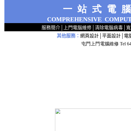
一站式電
COMPREHENSIVE
COMPUT
服務簡介
│
上門電腦維修
│
清除電腦病毒
│
寬
其他服務
：
網頁設計
│
平面設計
│
電
2
2
2
2
2
2
2
2
2
2
2
2
無線 上門安裝Router 鋪 舖 店 廣場 p9x0x02cx 觀塘 區 商場 維修電腦 Repair 整電腦 修理電腦 上門 設定 安裝 ipcam ip cam Camera Set up Wireless Router setup 修理 電腦 維修 整 修 重裝 安裝 Window
屯門上門電腦維修 Tel 6
k
k
k
k
k
k
k
k
k
k
k
k
k
k
k
k
k
k
k
k
k
k
k
k
k
k