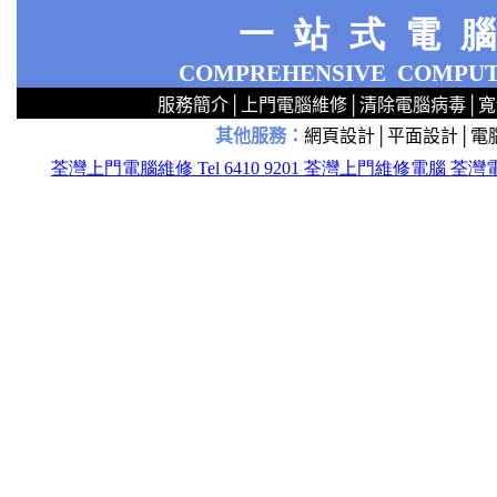
一站式電
COMPREHENSIVE
COMPUT
服務簡介
│
上門電腦維修
│
清除電腦病毒
│
寬
其他服務
：
網頁設計
│
平面設計
│
電
2
2
2
2
2
2
2
2
2
2
2
2
無線 上門設定Router 電腦舖 廣場 aw321ex55xxx 區 商場 維修電腦 Repair 整電腦 修理電腦 電腦店 上門 設定 安裝 ipcam ip cam Camera Set up Wireless Router setup 修理 電腦 維修 整 修 重裝 安裝 Windows XP 7 洗機 產機 修 DNS DDNS 專業 路由器 太子 旺角 網絡工程 中心 公司 服務 手提
荃灣上門電腦維修 Tel 6410 9201 荃灣上門維修電腦 
tg323r332rrwwwfssxc
x73211
2
2
2
2
2
2
2
2
2
2
2
2
2
2
2
2
2