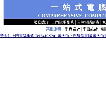
一站式電
COMPREHENSIVE
COMPUT
服務簡介
│
上門電腦維修
│
清除電腦病毒
│
寬
其他服務
：
網頁設計
│
平面設計
│
電
2
2
2
2
2
2
2
2
2
2
2
2
無線 上門設定Router 電腦舖 廣場 aw321ex55xxx 區 商場 維修電腦 Repair 整電腦 修理電腦 電腦店 上門 設定 安裝 ipcam ip cam Camera Set up Wireless Router setup 修理 電腦 維修 整 修 重裝 安裝 Windows XP 7 洗機 產機 修 DNS DDNS 專業 路由器 太子 旺角 網絡工程 中心 公司 服務 手提
黃大仙上門電腦維修 Tel 6410 9201 黃大仙上門維修電腦 黃
tg323r332rrwwwfssxc