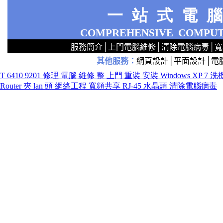
一站式電
COMPREHENSIVE
COMPUT
服務簡介
│
上門電腦維修
│
清除電腦病毒
│
寬
其他服務
：
網頁設計
│
平面設計
│
電
2
2
2
2
2
2
2
2
2
2
2
2
無線 上門設定Router 電腦舖 廣場 aw321ex55xxx 區 商場 維修電腦 Repair 整電腦 修理電腦 電腦店 上門 設定 安裝 ipcam ip cam Camera Set up Wireless Router setup 修理 電腦 維修 整 修 重裝 安裝 Windows XP 7 洗機 產機 修 DNS DDNS 專業 路由器 太子 旺角 網絡工程 中心 公司 服務 手提
T 6410 9201 修理 電腦 維修 整 上門 重裝 安裝 Windows XP 7 洗機 產機 
Router 夾 lan 頭 網絡工程 寬頻共享 RJ-45 水晶頭 清除電腦病毒
tg323r332rrwwwfssxc