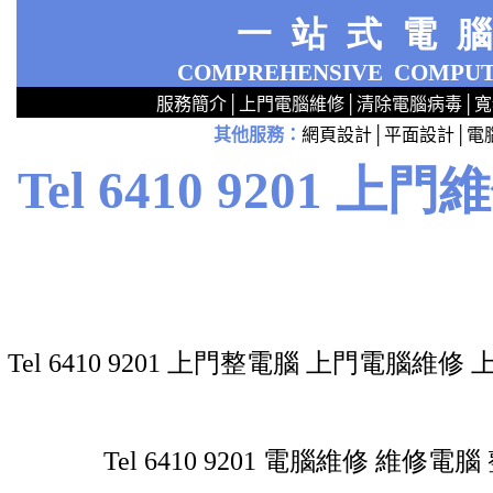
一站式電
COMPREHENSIVE
COMPUT
服務簡介
│
上門電腦維修
│
清除電腦病毒
│
寬
其他服務
：
網頁設計
│
平面設計
│
電
2
2
2
2
2
2
2
2
2
2
2
2
無線 上門設定Router 電腦舖 廣場 aw321ex55xxx 區 商場 維修電腦 Repair 整電腦 修理電腦 電腦店 上門 設定 安裝 ipcam ip cam Camera Set up Wireless Router setup 修理 電腦 維修 整 修 重裝 安裝 Windows XP 7 洗機 產機 修 DNS DDNS 專業 路由器 太子 旺角 網絡工程 中心 公司 服務 手提
Tel 6410 9201
上門維
Tel 6410 9201 上門整電腦 上門電
Tel 6410 9201 電腦維修 維修